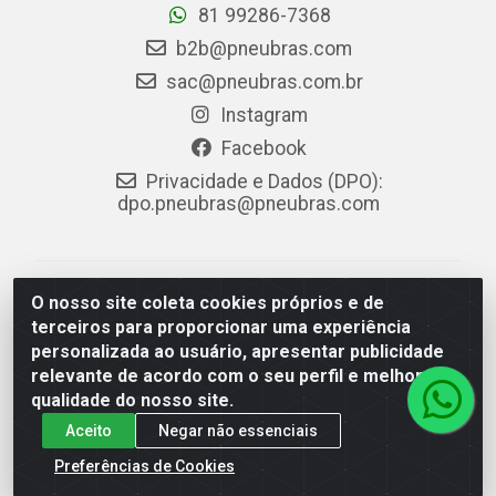
81 99286-7368
b2b@pneubras.com
sac@pneubras.com.br
Instagram
Facebook
Privacidade e Dados (DPO):
dpo.pneubras@pneubras.com
PneuBras - Rodovia BR-101, KM 82 - Prazeres,
O nosso site coleta cookies próprios e de
Jaboatão dos Guararapes/PE - CEP 54.335-000 - CNPJ
terceiros para proporcionar uma experiência
08.678.386/0001-05 - Pneubras Comércio de Pneus
personalizada ao usuário, apresentar publicidade
Ltda
relevante de acordo com o seu perfil e melhorar a
qualidade do nosso site.
Aceito
Negar não essenciais
Preferências de Cookies