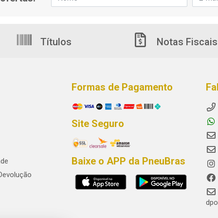
Títulos
Notas Fiscais
Formas de Pagamento
Fa
Site Seguro
Baixe o APP da PneuBras
ade
 Devolução
dpo