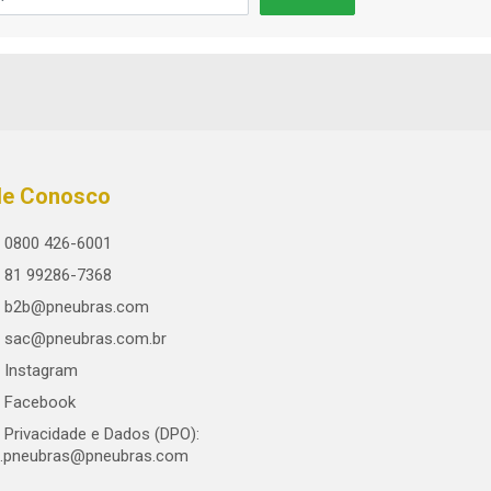
le Conosco
0800 426-6001
81 99286-7368
b2b@pneubras.com
sac@pneubras.com.br
Instagram
Facebook
Privacidade e Dados (DPO):
.pneubras@pneubras.com