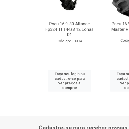
6.9-30 Alliance
Pneu 16.9-30 Alliance
Pneu 16.
1 12 Lonas 144a8
Fp324 Tt 144a8 12 Lonas
Master R
R1
ódigo: 7093
Códi
Código: 10834
 seu login ou
Faça seu login ou
Faça se
astre-se para
cadastre-se para
cadast
er preços e
ver preços e
ver 
comprar
comprar
co
Cadastre-se para receber nossas 