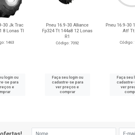
9-30 Jk Trac
Pneu 16.9-30 Alliance
Pneu 16.9-30 
1 8 Lonas Tl
Fp324 Tt 144a8 12 Lonas
Atf Tt
R1
go: 1463
Código:
Código: 7092
u login ou
Faça seu login ou
Faça seu 
re-se para
cadastre-se para
cadastre-
preços e
ver preços e
ver pre
mprar
comprar
comp
ofertas!