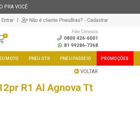
TO PRA VOCÊ
|
 Entrar
Não é cliente PneuBras? - Cadastrar
Fale Conosco
0
0800 426-6001
81 99286-7368
EU MOTO
PNEU OTR
PNEU PASSEIO
PROMOÇÕES
VOLTAR
12pr R1 Al Agnova Tt