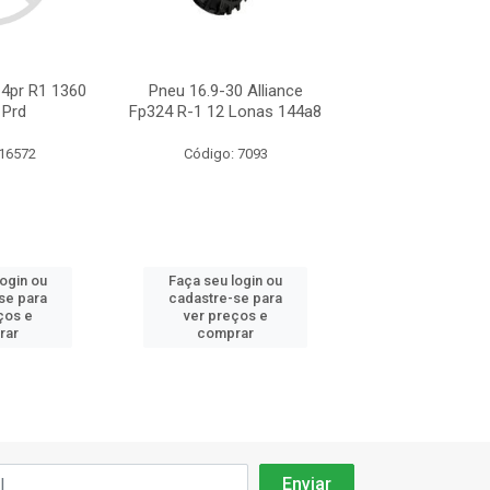
14pr R1 1360
Pneu 16.9-30 Alliance
Pneu 16.9-30 A
 Prd
Fp324 R-1 12 Lonas 144a8
Fp324 Tt 144a8 
R1
 16572
Código: 7093
Código: 10
login ou
Faça seu login ou
Faça seu log
se para
cadastre-se para
cadastre-se 
ços e
ver preços e
ver preços
rar
comprar
comprar