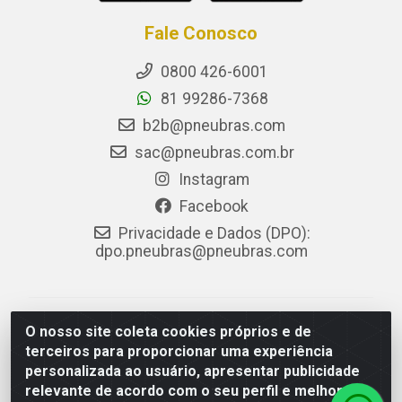
Fale Conosco
0800 426-6001
81 99286-7368
b2b@pneubras.com
sac@pneubras.com.br
Instagram
Facebook
Privacidade e Dados (DPO):
dpo.pneubras@pneubras.com
PneuBras - Rodovia BR-101, KM 82 - Prazeres,
O nosso site coleta cookies próprios e de
Jaboatão dos Guararapes/PE - CEP 54.335-000 - CNPJ
terceiros para proporcionar uma experiência
08.678.386/0001-05 - Pneubras Comércio de Pneus
personalizada ao usuário, apresentar publicidade
Ltda
relevante de acordo com o seu perfil e melhorar a