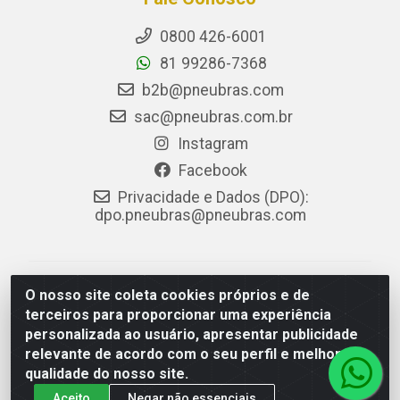
0800 426-6001
81 99286-7368
b2b@pneubras.com
sac@pneubras.com.br
Instagram
Facebook
Privacidade e Dados (DPO):
dpo.pneubras@pneubras.com
PneuBras - Rodovia BR-101, KM 82 - Prazeres,
O nosso site coleta cookies próprios e de
Jaboatão dos Guararapes/PE - CEP 54.335-000 - CNPJ
terceiros para proporcionar uma experiência
08.678.386/0001-05 - Pneubras Comércio de Pneus
personalizada ao usuário, apresentar publicidade
Ltda
relevante de acordo com o seu perfil e melhorar a
qualidade do nosso site.
Aceito
Negar não essenciais