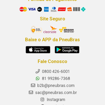
Site Seguro
Baixe o APP da PneuBras
Fale Conosco
0800 426-6001
81 99286-7368
b2b@pneubras.com
sac@pneubras.com.br
Instagram