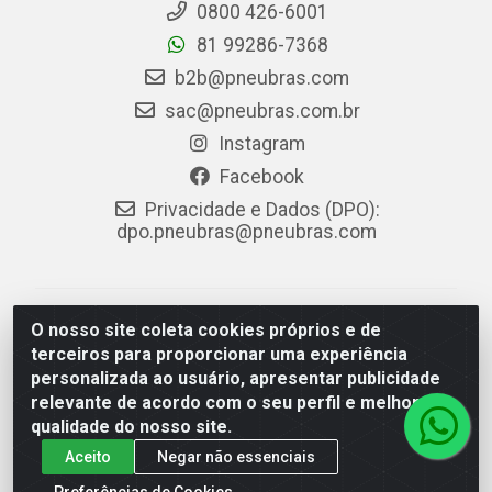
0800 426-6001
81 99286-7368
b2b@pneubras.com
sac@pneubras.com.br
Instagram
Facebook
Privacidade e Dados (DPO):
dpo.pneubras@pneubras.com
PneuBras - Rodovia BR-101, KM 82 - Prazeres,
O nosso site coleta cookies próprios e de
Jaboatão dos Guararapes/PE - CEP 54.335-000 - CNPJ
terceiros para proporcionar uma experiência
08.678.386/0001-05 - Pneubras Comércio de Pneus
personalizada ao usuário, apresentar publicidade
Ltda
relevante de acordo com o seu perfil e melhorar a
qualidade do nosso site.
Aceito
Negar não essenciais
Preferências de Cookies