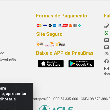
Formas de Pagamento
Fa
Site Seguro
Baixe o APP da PneuBras
ade
 Devolução
dpo
para
io, apresentar
elhorar a
res, Jaboatão dos Guararapes/PE - CEP 54.335-000 - CNPJ 08.678.386/