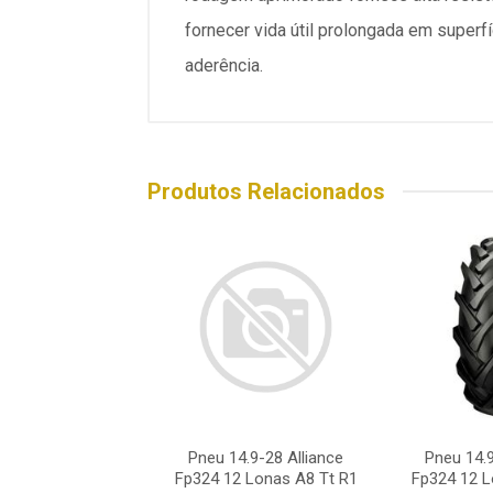
fornecer vida útil prolongada em super
aderência.
Produtos Relacionados
4.9-26 Alliance
Pneu 14.9-28 Alliance
Pneu 14.9
2 Lonas A8 Tt R1
Fp324 12 Lonas A8 Tt R1
Fp324 12 L