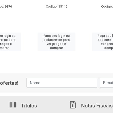
go: 9376
Código: 15145
Código:
u login ou
Faça seu login ou
Faça seu 
re-se para
cadastre-se para
cadastre-
preços e
ver preços e
ver pre
mprar
comprar
comp
ofertas!
Títulos
Notas Fiscais