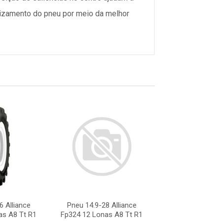
lizamento do pneu por meio da melhor
6 Alliance
Pneu 14.9-28 Alliance
Pneu 14.9-26 A
as A8 Tt R1
Fp324 12 Lonas A8 Tt R1
Fp324 12 Lonas 