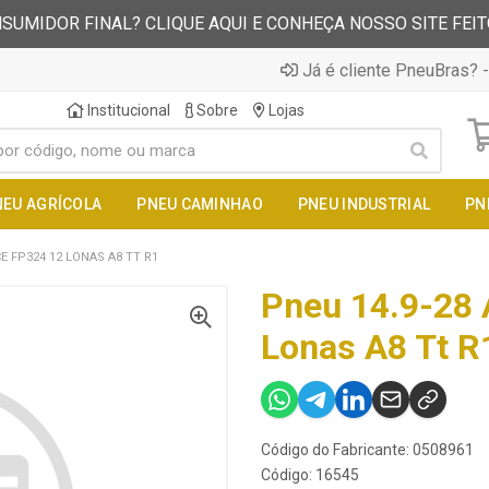
SUMIDOR FINAL? CLIQUE AQUI E CONHEÇA NOSSO SITE FEI
Já é cliente PneuBras? -
Institucional
Sobre
Lojas
NEU AGRÍCOLA
PNEU CAMINHAO
PNEU INDUSTRIAL
PN
CE FP324 12 LONAS A8 TT R1
Pneu 14.9-28 
Lonas A8 Tt R
Código do Fabricante: 0508961
Código: 16545