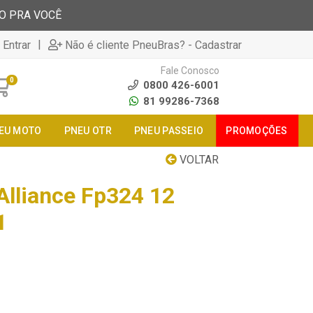
TO PRA VOCÊ
|
 Entrar
Não é cliente PneuBras? - Cadastrar
Fale Conosco
0
0800 426-6001
81 99286-7368
EU MOTO
PNEU OTR
PNEU PASSEIO
PROMOÇÕES
VOLTAR
Alliance Fp324 12
1