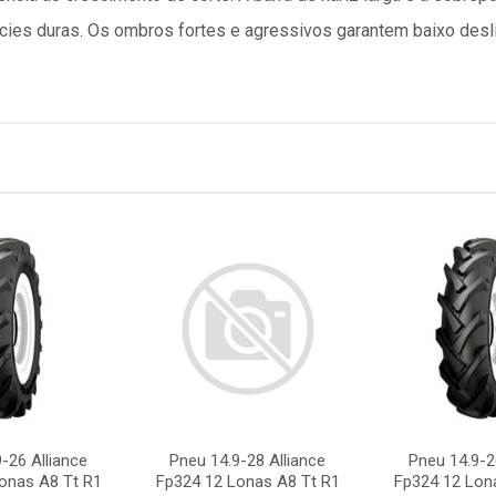
fícies duras. Os ombros fortes e agressivos garantem baixo des
-26 Alliance
Pneu 14.9-28 Alliance
Pneu 14.9-2
onas A8 Tt R1
Fp324 12 Lonas A8 Tt R1
Fp324 12 Lon