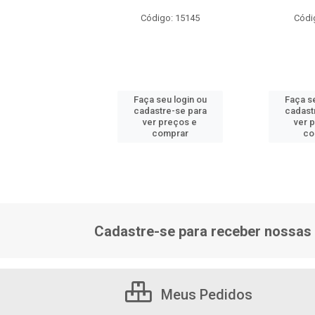
ódigo: 9376
Código: 15145
Códi
 seu login ou
Faça seu login ou
Faça se
astre-se para
cadastre-se para
cadast
er preços e
ver preços e
ver 
comprar
comprar
co
Cadastre-se para receber nossas 
Meus Pedidos