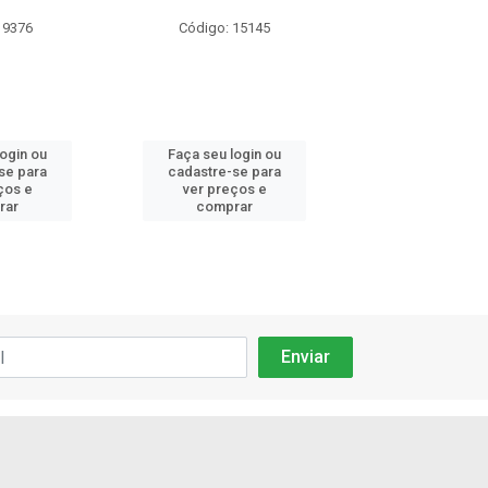
 9376
Código: 15145
Código: 93
login ou
Faça seu login ou
Faça seu log
se para
cadastre-se para
cadastre-se 
ços e
ver preços e
ver preços
rar
comprar
comprar