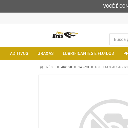
VOCÊ É CON
ADITIVOS
GRAXAS
LUBRIFICANTES E FLUIDOS
P
INÍCIO
ARO 28
14.9-28
PNEU 14.9-28 12PR R1