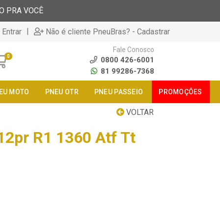
TO PRA VOCÊ
|
 Entrar
Não é cliente PneuBras? - Cadastrar
Fale Conosco
0
0800 426-6001
81 99286-7368
EU MOTO
PNEU OTR
PNEU PASSEIO
PROMOÇÕES
VOLTAR
12pr R1 1360 Atf Tt