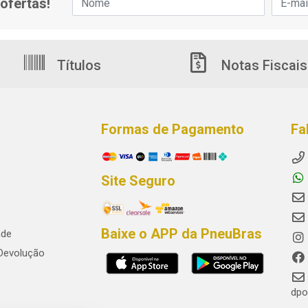
ofertas!
Títulos
Notas Fiscais
Formas de Pagamento
Fa
Site Seguro
Baixe o APP da PneuBras
ade
 Devolução
dpo