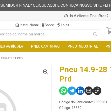
SUMIDOR FINAL? CLIQUE AQUI E CONHEÇA NOSSO SITE FEI
Já é cliente PneuBras? -
Institucional
Sobre
Lojas
NEU AGRÍCOLA
PNEU CAMINHAO
PNEU INDUSTRIAL
PN
 1360 ATF TT PRD
Pneu 14.9-28 
Prd
Código do Fabricante: 1F09561
Código: 16559