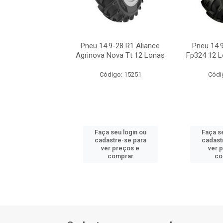
4.9-28 Alliance
Pneu 14.9-28 R1 Aliance
Pneu 14.9
138a 8tt R1 12
Agrinova Nova Tt 12 Lonas
Fp324 12 L
Lonas
Código: 15251
Códi
ódigo: 1458
 seu login ou
Faça seu login ou
Faça se
astre-se para
cadastre-se para
cadast
er preços e
ver preços e
ver 
comprar
comprar
co