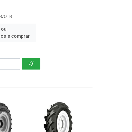
R/OTR
 ou
ços e comprar