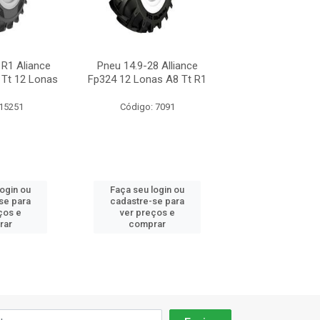
 R1 Aliance
Pneu 14.9-28 Alliance
Pneu 14.9-28 A
 Tt 12 Lonas
Fp324 12 Lonas A8 Tt R1
Fp324 138a 8t
Lonas
 15251
Código: 7091
Código: 14
login ou
Faça seu login ou
Faça seu log
se para
cadastre-se para
cadastre-se 
ços e
ver preços e
ver preços
rar
comprar
comprar