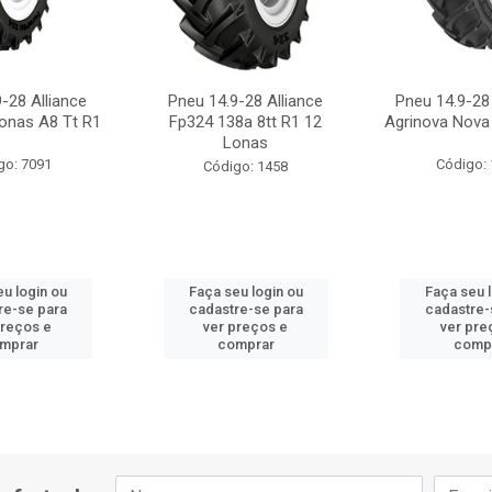
-28 Alliance
Pneu 14.9-28 Alliance
Pneu 14.9-28
onas A8 Tt R1
Fp324 138a 8tt R1 12
Agrinova Nova
Lonas
go: 7091
Código:
Código: 1458
u login ou
Faça seu login ou
Faça seu 
re-se para
cadastre-se para
cadastre-
preços e
ver preços e
ver pre
mprar
comprar
comp