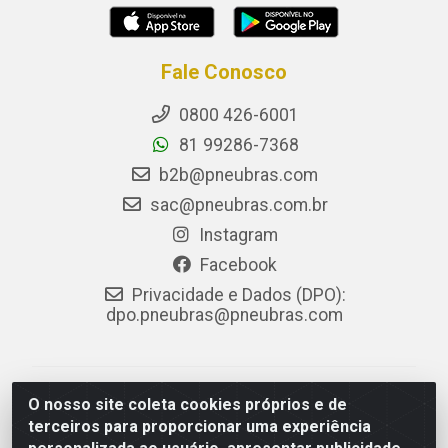
Fale Conosco
0800 426-6001
81 99286-7368
b2b@pneubras.com
sac@pneubras.com.br
Instagram
Facebook
Privacidade e Dados (DPO):
dpo.pneubras@pneubras.com
PneuBras - Rodovia BR-101, KM 82 - Prazeres,
O nosso site coleta cookies próprios e de
Jaboatão dos Guararapes/PE - CEP 54.335-000 - CNPJ
terceiros para proporcionar uma experiência
08.678.386/0001-05 - Pneubras Comércio de Pneus