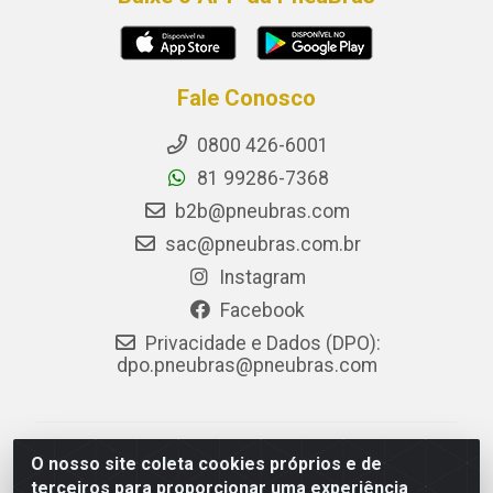
Fale Conosco
0800 426-6001
81 99286-7368
b2b@pneubras.com
sac@pneubras.com.br
Instagram
Facebook
Privacidade e Dados (DPO):
dpo.pneubras@pneubras.com
PneuBras - Rodovia BR-101, KM 82 - Prazeres,
O nosso site coleta cookies próprios e de
Jaboatão dos Guararapes/PE - CEP 54.335-000 - CNPJ
terceiros para proporcionar uma experiência