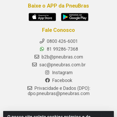
Baixe o APP da PneuBras
Fale Conosco
0800 426-6001
81 99286-7368
b2b@pneubras.com
sac@pneubras.com.br
Instagram
Facebook
Privacidade e Dados (DPO):
dpo.pneubras@pneubras.com
PneuBras - Rodovia BR-101, KM 82 - Prazeres,
O nosso site coleta cookies próprios e de