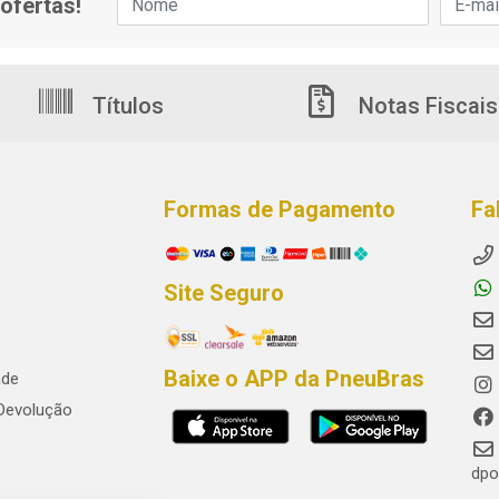
ofertas!
Títulos
Notas Fiscais
Formas de Pagamento
Fa
Site Seguro
Baixe o APP da PneuBras
ade
 Devolução
dpo