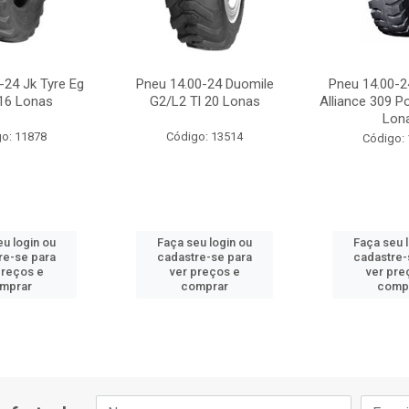
-24 Jk Tyre Eg
Pneu 14.00-24 Duomile
Pneu 14.00-24
 16 Lonas
G2/L2 Tl 20 Lonas
Alliance 309 Po
Lon
o: 11878
Código: 13514
Código:
u login ou
Faça seu login ou
Faça seu 
re-se para
cadastre-se para
cadastre-
preços e
ver preços e
ver pre
mprar
comprar
comp