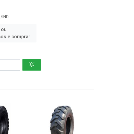
/IND
 ou
ços e comprar