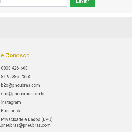
le Conosco
0800 426-6001
81 99286-7368
b2b@pneubras.com
sac@pneubras.com.br
Instagram
Facebook
Privacidade e Dados (DPO):
.pneubras@pneubras.com