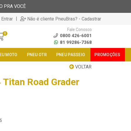
TO PRA VOCÊ
|
 Entrar
Não é cliente PneuBras? - Cadastrar
Fale Conosco
0
0800 426-6001
81 99286-7368
EU MOTO
PNEU OTR
PNEU PASSEIO
PROMOÇÕES
VOLTAR
 Titan Road Grader
25