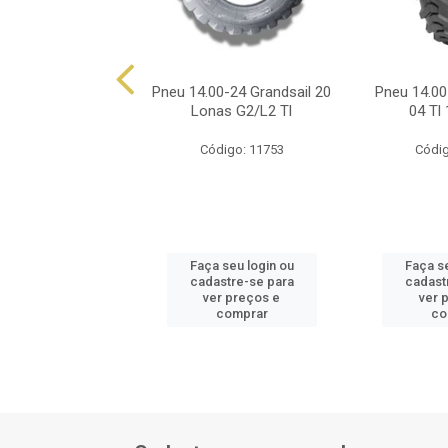
00-24 Titan Trt 12
Pneu 14.00-24 Grandsail 20
Pneu 14.00
onas G2 Tl
Lonas G2/L2 Tl
04 Tl
ódigo: 9362
Código: 11753
Códig
 seu login ou
Faça seu login ou
Faça se
astre-se para
cadastre-se para
cadast
er preços e
ver preços e
ver 
comprar
comprar
co