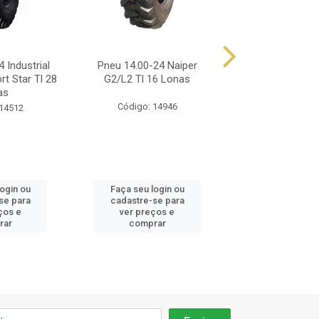
 Industrial
Pneu 14.00-24 Naiper
Pneu 14.00-24 Al
rt Star Tl 28
G2/L2 Tl 16 Lonas
12 Lonas Tl 
as
Código: 14946
Código: 57
 14512
login ou
Faça seu login ou
Faça seu log
se para
cadastre-se para
cadastre-se 
ços e
ver preços e
ver preços
rar
comprar
comprar