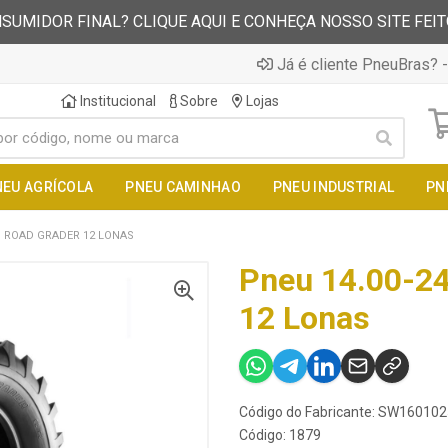
SUMIDOR FINAL? CLIQUE AQUI E CONHEÇA NOSSO SITE FEI
Já é cliente PneuBras? -
Institucional
Sobre
Lojas
NEU AGRÍCOLA
PNEU CAMINHAO
PNEU INDUSTRIAL
PN
AN ROAD GRADER 12 LONAS
Pneu 14.00-24
12 Lonas
Código do Fabricante: SW16010
Código: 1879