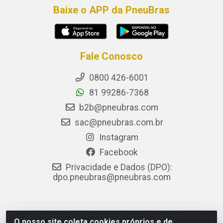
Baixe o APP da PneuBras
Fale Conosco
0800 426-6001
81 99286-7368
b2b@pneubras.com
sac@pneubras.com.br
Instagram
Facebook
Privacidade e Dados (DPO):
dpo.pneubras@pneubras.com
PneuBras - Rodovia BR-101, KM 82 - Prazeres,
O nosso site coleta cookies próprios e de