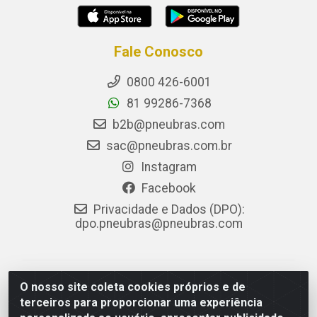
Fale Conosco
0800 426-6001
81 99286-7368
b2b@pneubras.com
sac@pneubras.com.br
Instagram
Facebook
Privacidade e Dados (DPO):
dpo.pneubras@pneubras.com
PneuBras - Rodovia BR-101, KM 82 - Prazeres,
O nosso site coleta cookies próprios e de
Jaboatão dos Guararapes/PE - CEP 54.335-000 - CNPJ
terceiros para proporcionar uma experiência
08.678.386/0001-05 - Pneubras Comércio de Pneus