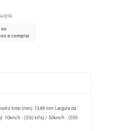
R/OTR
 ou
ços e comprar
etro total (mm): 1348 mm Largura da
): 10km/h - (350 kPa) / 50km/h - (550