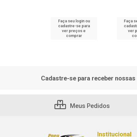
 seu login ou
Faça seu login ou
Faça se
astre-se para
cadastre-se para
cadast
er preços e
ver preços e
ver 
comprar
comprar
co
Cadastre-se para receber nossas 
Meus Pedidos
Institucional