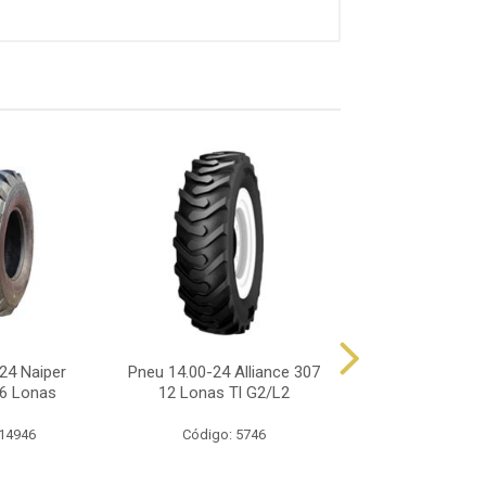
24 Naiper
Pneu 14.00-24 Alliance 307
Pneu 14.00-24 Al
16 Lonas
12 Lonas Tl G2/L2
16 Lonas Tl 
 14946
Código: 5746
Código: 70