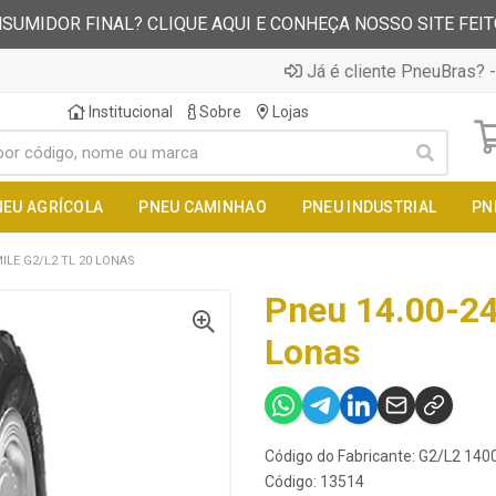
SUMIDOR FINAL? CLIQUE AQUI E CONHEÇA NOSSO SITE FEI
Já é cliente PneuBras? -
Institucional
Sobre
Lojas
NEU AGRÍCOLA
PNEU CAMINHAO
PNEU INDUSTRIAL
PN
ILE G2/L2 TL 20 LONAS
Pneu 14.00-24
Lonas
Código do Fabricante: G2/L2 14
Código: 13514