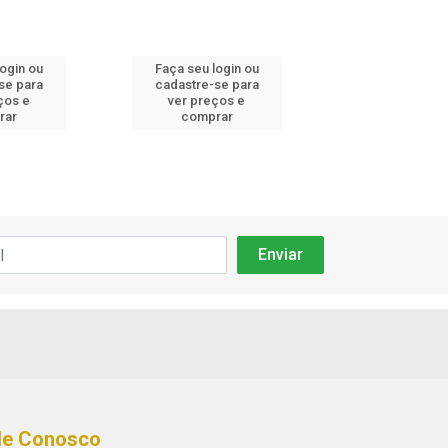
login ou
Faça seu login ou
Faça seu log
se para
cadastre-se para
cadastre-se 
ços e
ver preços e
ver preços
rar
comprar
comprar
le Conosco