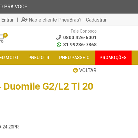
TO PRA VOCÊ
|
 Entrar
Não é cliente PneuBras? - Cadastrar
Fale Conosco
0
0800 426-6001
81 99286-7368
EU MOTO
PNEU OTR
PNEU PASSEIO
PROMOÇÕES
VOLTAR
 Duomile G2/L2 Tl 20
00-24 20PR