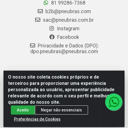
81 99286-7368
b2b@pneubras.com
sac@pneubras.com.br
Instagram
Facebook
Privacidade e Dados (DPO):
dpo.pneubras@pneubras.com
PneuBras - Rodovia BR-101, KM 82 - Prazeres,
O nosso site coleta cookies próprios e de
Jaboatão dos Guararapes/PE - CEP 54.335-000 - CNPJ
terceiros para proporcionar uma experiência
08.678.386/0001-05 - Pneubras Comércio de Pneus
personalizada ao usuário, apresentar publicidade
Ltda
relevante de acordo com o seu perfil e melhorar a
qualidade do nosso site.
Aceito
Negar não essenciais
Preferências de Cookies