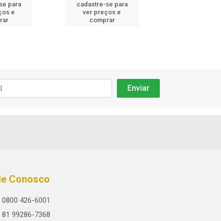
se para
cadastre-se para
cadastre-se 
ços e
ver preços e
ver preços
rar
comprar
comprar
le Conosco
0800 426-6001
81 99286-7368