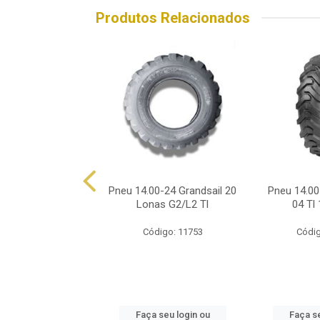
Produtos Relacionados
00-24 Titan Trt 12
Pneu 14.00-24 Grandsail 20
Pneu 14.00
onas G2 Tl
Lonas G2/L2 Tl
04 Tl
ódigo: 9362
Código: 11753
Códig
 seu login ou
Faça seu login ou
Faça se