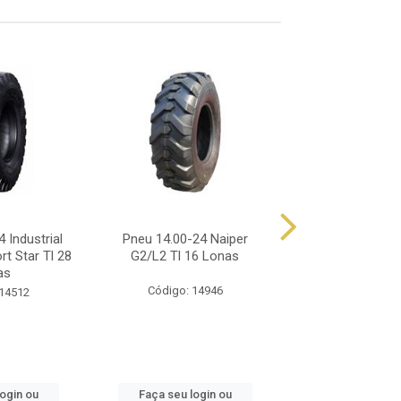
 Industrial
Pneu 14.00-24 Naiper
Pneu 14.00-24 Al
rt Star Tl 28
G2/L2 Tl 16 Lonas
12 Lonas Tl 
as
Código: 14946
Código: 57
 14512
login ou
Faça seu login ou
Faça seu log