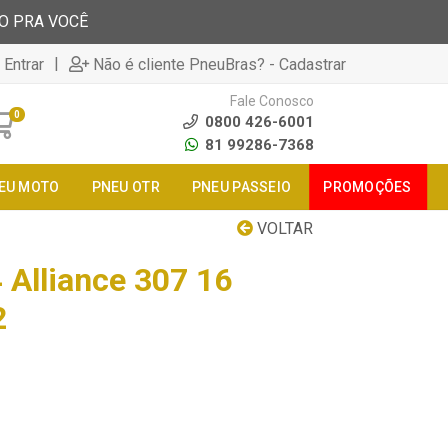
TO PRA VOCÊ
|
 Entrar
Não é cliente PneuBras? - Cadastrar
Fale Conosco
0
0800 426-6001
81 99286-7368
EU MOTO
PNEU OTR
PNEU PASSEIO
PROMOÇÕES
VOLTAR
 Alliance 307 16
2