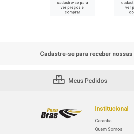
astre-se para
cadastre-se para
cadast
er preços e
ver preços e
ver 
comprar
comprar
co
Cadastre-se para receber nossas 
Meus Pedidos
Institucional
Garantia
Quem Somos