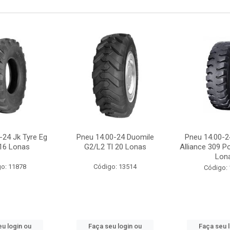
-24 Jk Tyre Eg
Pneu 14.00-24 Duomile
Pneu 14.00-24
 16 Lonas
G2/L2 Tl 20 Lonas
Alliance 309 Po
Lon
o: 11878
Código: 13514
Código:
u login ou
Faça seu login ou
Faça seu 