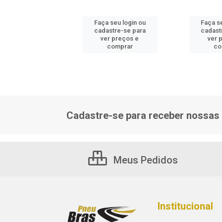
 seu login ou
Faça seu login ou
Faça se
astre-se para
cadastre-se para
cadast
er preços e
ver preços e
ver 
comprar
comprar
co
Cadastre-se para receber nossas 
Meus Pedidos
Institucional