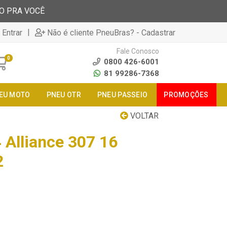
TO PRA VOCÊ
|
 Entrar
Não é cliente PneuBras? - Cadastrar
Fale Conosco
0
0800 426-6001
81 99286-7368
EU MOTO
PNEU OTR
PNEU PASSEIO
PROMOÇÕES
VOLTAR
 Alliance 307 16
2