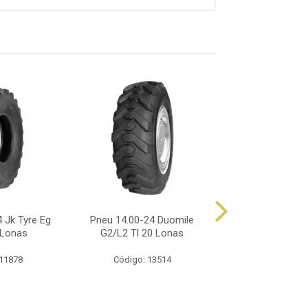
 Jk Tyre Eg
Pneu 14.00-24 Duomile
Pneu 14.00-24 I
 Lonas
G2/L2 Tl 20 Lonas
Alliance 309 Port 
Lonas
 11878
Código: 13514
Código: 14