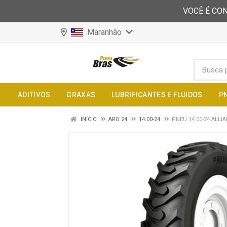
VOCÊ É CON
Maranhão
ADITIVOS
GRAXAS
LUBRIFICANTES E FLUIDOS
P
INÍCIO
ARO 24
14.00-24
PNEU 14.00-24 ALLI