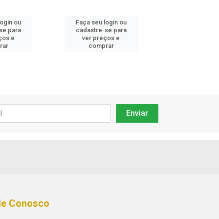
login ou
Faça seu login ou
Faça seu log
se para
cadastre-se para
cadastre-se 
ços e
ver preços e
ver preços
rar
comprar
comprar
le Conosco