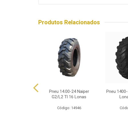
Produtos Relacionados
00-24 Titan Trt 12
Pneu 14.00-24 Naiper
Pneu 1400-2
onas G2 Tl
G2/L2 Tl 16 Lonas
Lona
ódigo: 9362
Código: 14946
Códi