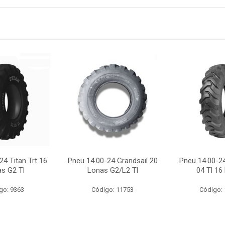
4 Titan Trt 16
Pneu 14.00-24 Grandsail 20
Pneu 14.00-24
s G2 Tl
Lonas G2/L2 Tl
04 Tl 16
go: 9363
Código: 11753
Código: