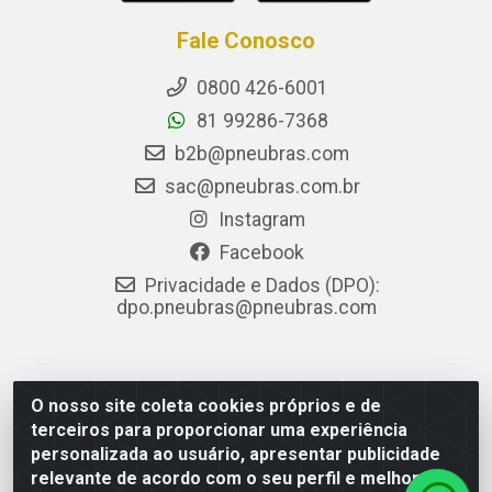
Fale Conosco
0800 426-6001
81 99286-7368
b2b@pneubras.com
sac@pneubras.com.br
Instagram
Facebook
Privacidade e Dados (DPO):
dpo.pneubras@pneubras.com
PneuBras - Rodovia BR-101, KM 82 - Prazeres,
O nosso site coleta cookies próprios e de
Jaboatão dos Guararapes/PE - CEP 54.335-000 - CNPJ
terceiros para proporcionar uma experiência
08.678.386/0001-05 - Pneubras Comércio de Pneus
personalizada ao usuário, apresentar publicidade
Ltda
relevante de acordo com o seu perfil e melhorar a