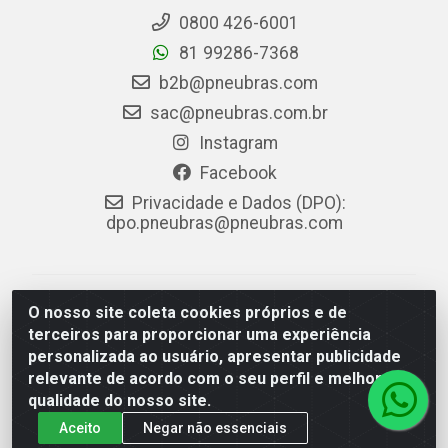
0800 426-6001
81 99286-7368
b2b@pneubras.com
sac@pneubras.com.br
Instagram
Facebook
Privacidade e Dados (DPO):
dpo.pneubras@pneubras.com
PneuBras - Rodovia BR-101, KM 82 - Prazeres,
O nosso site coleta cookies próprios e de
Jaboatão dos Guararapes/PE - CEP 54.335-000 - CNPJ
terceiros para proporcionar uma experiência
08.678.386/0001-05 - Pneubras Comércio de Pneus
personalizada ao usuário, apresentar publicidade
Ltda
relevante de acordo com o seu perfil e melhorar a
qualidade do nosso site.
Aceito
Negar não essenciais