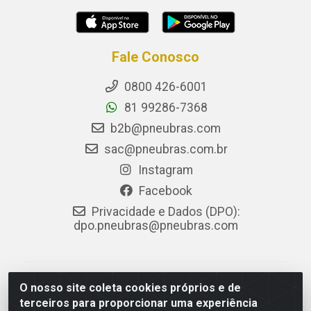
Fale Conosco
0800 426-6001
81 99286-7368
b2b@pneubras.com
sac@pneubras.com.br
Instagram
Facebook
Privacidade e Dados (DPO):
dpo.pneubras@pneubras.com
PneuBras - Rodovia BR-101, KM 82 - Prazeres,
O nosso site coleta cookies próprios e de
Jaboatão dos Guararapes/PE - CEP 54.335-000 - CNPJ
terceiros para proporcionar uma experiência