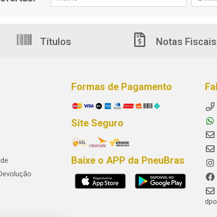
Títulos
Notas Fiscais
Formas de Pagamento
Fa
Site Seguro
Baixe o APP da PneuBras
ade
 Devolução
dpo