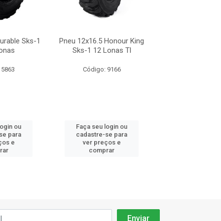
urable Sks-1
Pneu 12x16.5 Honour King
Pneu 12x16.5 T
Lonas
Sks-1 12 Lonas Tl
Lonas Jk Trax 
 5863
Código: 9166
Código: 14
login ou
Faça seu login ou
Faça seu log
se para
cadastre-se para
cadastre-se 
ços e
ver preços e
ver preços
rar
comprar
comprar