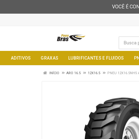
VOCÊ É CON
ADITIVOS
GRAXAS
LUBRIFICANTES E FLUIDOS
P
INÍCIO
ARO 16.5
12X16.5
PNEU 12X16.5NHS A