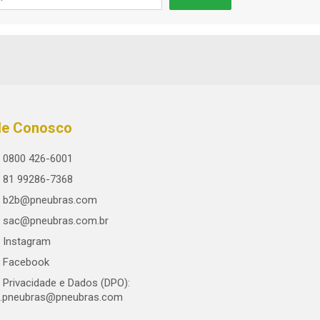
le Conosco
0800 426-6001
81 99286-7368
b2b@pneubras.com
sac@pneubras.com.br
Instagram
Facebook
Privacidade e Dados (DPO):
.pneubras@pneubras.com