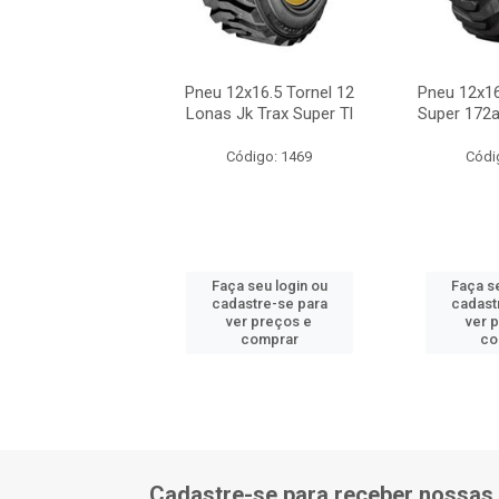
16.5 Honour King
Pneu 12x16.5 Tornel 12
Pneu 12x16
1 12 Lonas Tl
Lonas Jk Trax Super Tl
Super 172a
ódigo: 9166
Código: 1469
Códi
 seu login ou
Faça seu login ou
Faça se
astre-se para
cadastre-se para
cadast
er preços e
ver preços e
ver 
comprar
comprar
co
Cadastre-se para receber nossas 