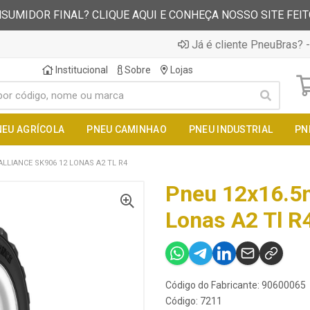
SUMIDOR FINAL? CLIQUE AQUI E CONHEÇA NOSSO SITE FEI
Já é cliente PneuBras? -
Institucional
Sobre
Lojas
NEU AGRÍCOLA
PNEU CAMINHAO
PNEU INDUSTRIAL
PN
LLIANCE SK906 12 LONAS A2 TL R4
Pneu 12x16.5n
Lonas A2 Tl R
Código do Fabricante: 90600065
Código: 7211