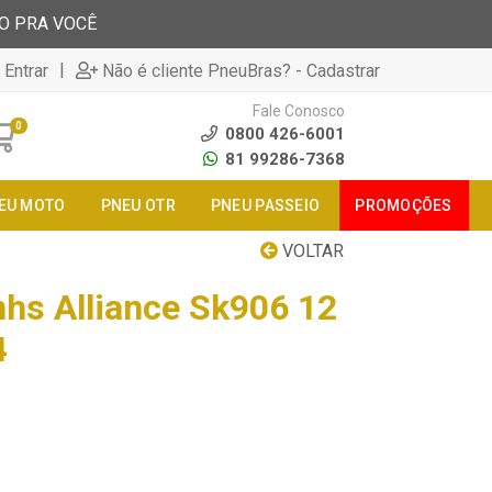
TO PRA VOCÊ
|
 Entrar
Não é cliente PneuBras? - Cadastrar
Fale Conosco
0
0800 426-6001
81 99286-7368
EU MOTO
PNEU OTR
PNEU PASSEIO
PROMOÇÕES
VOLTAR
hs Alliance Sk906 12
4