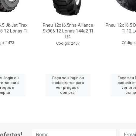
.5 Jk Jet Trax
Pneu 12x16.5nhs Alliance
Pneu 12x16.5 D
8 12 Lonas Tl
Sk906 12 Lonas 144a2 Tl
Tl 12 
R4
go: 1473
Código:
Código: 2457
u login ou
Faça seu login ou
Faça seu 
re-se para
cadastre-se para
cadastre-
preços e
ver preços e
ver pre
mprar
comprar
comp
ofertas!