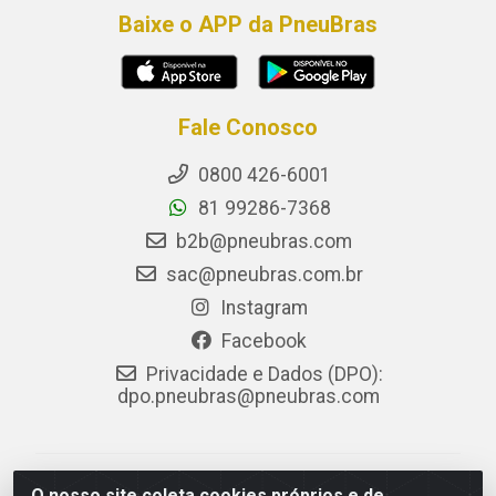
Baixe o APP da PneuBras
Fale Conosco
0800 426-6001
81 99286-7368
b2b@pneubras.com
sac@pneubras.com.br
Instagram
Facebook
Privacidade e Dados (DPO):
dpo.pneubras@pneubras.com
PneuBras - Rodovia BR-101, KM 82 - Prazeres,
O nosso site coleta cookies próprios e de