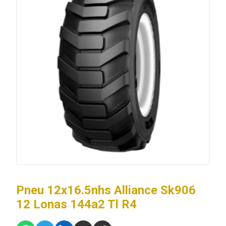
Pneu 12x16.5nhs Alliance Sk906
12 Lonas 144a2 Tl R4