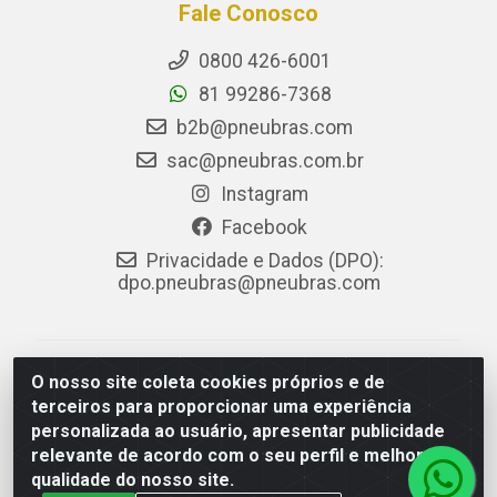
Fale Conosco
0800 426-6001
81 99286-7368
b2b@pneubras.com
sac@pneubras.com.br
Instagram
Facebook
Privacidade e Dados (DPO):
dpo.pneubras@pneubras.com
PneuBras - Rodovia BR-101, KM 82 - Prazeres,
O nosso site coleta cookies próprios e de
Jaboatão dos Guararapes/PE - CEP 54.335-000 - CNPJ
terceiros para proporcionar uma experiência
08.678.386/0001-05 - Pneubras Comércio de Pneus
personalizada ao usuário, apresentar publicidade
Ltda
relevante de acordo com o seu perfil e melhorar a
qualidade do nosso site.