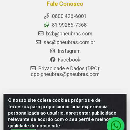
Fale Conosco
0800 426-6001
81 99286-7368
b2b@pneubras.com
sac@pneubras.com.br
Instagram
Facebook
Privacidade e Dados (DPO):
dpo.pneubras@pneubras.com
PneuBras - Rodovia BR-101, KM 82 - Prazeres,
O nosso site coleta cookies próprios e de
Jaboatão dos Guararapes/PE - CEP 54.335-000 - CNPJ
terceiros para proporcionar uma experiência
08.678.386/0001-05 - Pneubras Comércio de Pneus
personalizada ao usuário, apresentar publicidade
Ltda
relevante de acordo com o seu perfil e melhorar a
qualidade do nosso site.