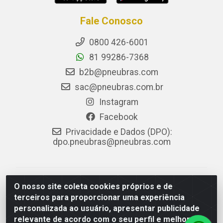
Fale Conosco
0800 426-6001
81 99286-7368
b2b@pneubras.com
sac@pneubras.com.br
Instagram
Facebook
Privacidade e Dados (DPO):
dpo.pneubras@pneubras.com
PneuBras - Rodovia BR-101, KM 82 - Prazeres,
O nosso site coleta cookies próprios e de
Jaboatão dos Guararapes/PE - CEP 54.335-000 - CNPJ
terceiros para proporcionar uma experiência
08.678.386/0001-05 - Pneubras Comércio de Pneus
personalizada ao usuário, apresentar publicidade
Ltda
relevante de acordo com o seu perfil e melhorar a