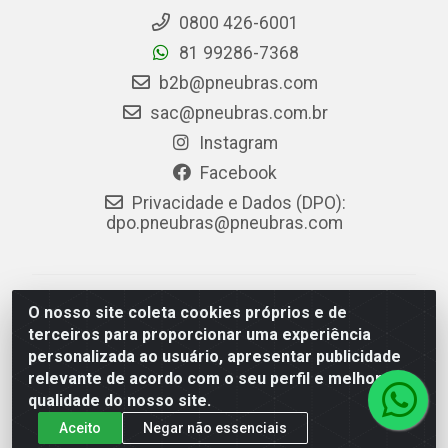
0800 426-6001
81 99286-7368
b2b@pneubras.com
sac@pneubras.com.br
Instagram
Facebook
Privacidade e Dados (DPO):
dpo.pneubras@pneubras.com
PneuBras - Rodovia BR-101, KM 82 - Prazeres,
O nosso site coleta cookies próprios e de
Jaboatão dos Guararapes/PE - CEP 54.335-000 - CNPJ
terceiros para proporcionar uma experiência
08.678.386/0001-05 - Pneubras Comércio de Pneus
personalizada ao usuário, apresentar publicidade
Ltda
relevante de acordo com o seu perfil e melhorar a
qualidade do nosso site.
Aceito
Negar não essenciais