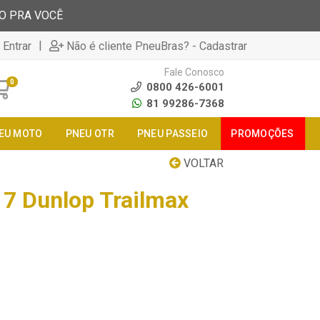
TO PRA VOCÊ
|
 Entrar
Não é cliente PneuBras? - Cadastrar
Fale Conosco
0
0800 426-6001
81 99286-7368
EU MOTO
PNEU OTR
PNEU PASSEIO
PROMOÇÕES
VOLTAR
7 Dunlop Trailmax