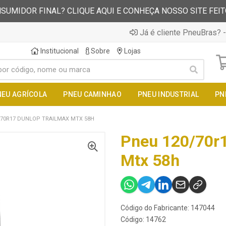
SUMIDOR FINAL? CLIQUE AQUI E CONHEÇA NOSSO SITE FEI
Já é cliente PneuBras? -
Institucional
Sobre
Lojas
NEU AGRÍCOLA
PNEU CAMINHAO
PNEU INDUSTRIAL
PN
/70R17 DUNLOP TRAILMAX MTX 58H
Pneu 120/70r1
Mtx 58h
Código do Fabricante: 147044
Código: 14762