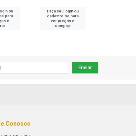
login ou
Faça seu login ou
Faça seu log
se para
cadastre-se para
cadastre-se 
ços e
ver preços e
ver preços
rar
comprar
comprar
le Conosco