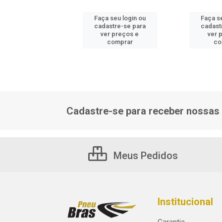
 seu login ou
Faça seu login ou
Faça se
astre-se para
cadastre-se para
cadast
er preços e
ver preços e
ver 
comprar
comprar
co
Cadastre-se para receber nossas 
Meus Pedidos
Institucional