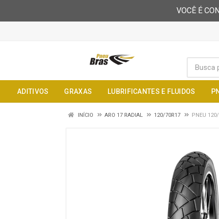
VOCÊ É CON
ADITIVOS
GRAXAS
LUBRIFICANTES E FLUIDOS
P
INÍCIO
ARO 17 RADIAL
120/70R17
PNEU 120