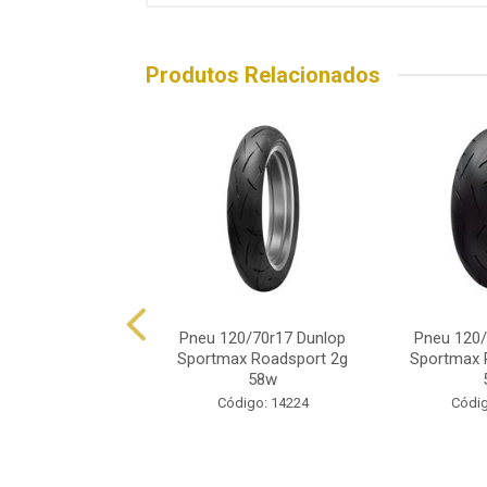
Produtos Relacionados
20/70r19 Dunlop
Pneu 120/70r17 Dunlop
Pneu 120/
lmax Mix 60v
Sportmax Roadsport 2g
Sportmax 
58w
digo: 15530
Código: 14224
Códig