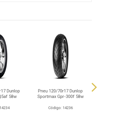
r17 Dunlop
Pneu 120/70r17 Dunlop
Pneu 120/70r17
Q5af 58w
Sportmax Gpr-300f 58w
Sportmax Roads
58w
 14234
Código: 14236
Código: 14