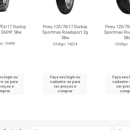
70zr17 Dunlop
Pneu 120/70r17 Dunlop
Pneu 120/70
x D609f 58w
Sportmax Roadsport 2g
Sportmax Ro
58w
58
o: 13490
Código: 14224
Código:
u login ou
Faça seu login ou
Faça seu 
re-se para
cadastre-se para
cadastre-
preços e
ver preços e
ver pre
mprar
comprar
comp