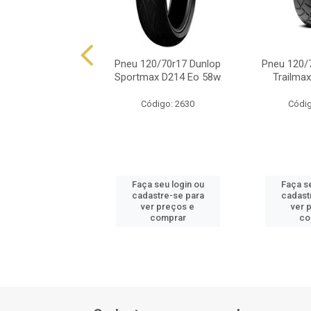
0/70zr17 Dunlop
Pneu 120/70r17 Dunlop
Pneu 120/
max D609f 58w
Sportmax D214 Eo 58w
Trailma
ódigo: 9114
Código: 2630
Códig
 seu login ou
Faça seu login ou
Faça se
astre-se para
cadastre-se para
cadast
er preços e
ver preços e
ver 
comprar
comprar
co