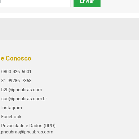
le Conosco
0800 426-6001
81 99286-7368
b2b@pneubras.com
sac@pneubras.com.br
Instagram
Facebook
Privacidade e Dados (DPO):
.pneubras@pneubras.com