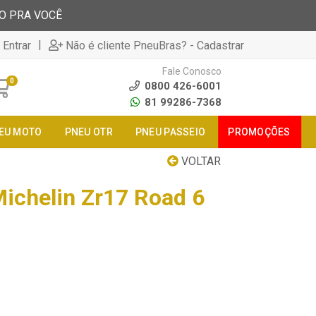
TO PRA VOCÊ
|
 Entrar
Não é cliente PneuBras? - Cadastrar
Fale Conosco
0
0800 426-6001
81 99286-7368
EU MOTO
PNEU OTR
PNEU PASSEIO
PROMOÇÕES
VOLTAR
ichelin Zr17 Road 6