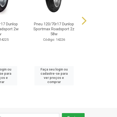
r17 Dunlop
Pneu 120/70r17 Dunlop
Pneu 120/70r17
adsport 2w
Sportmax Roadsport 2z
Sportmax Q5
w
58w
Código: 14
 14225
Código: 14226
login ou
Faça seu login ou
Faça seu log
se para
cadastre-se para
cadastre-se 
ços e
ver preços e
ver preços
rar
comprar
comprar