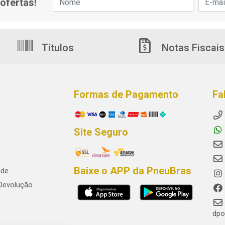
ofertas!
Títulos
Notas Fiscais
Formas de Pagamento
Fa
Site Seguro
Baixe o APP da PneuBras
ade
 Devolução
dpo