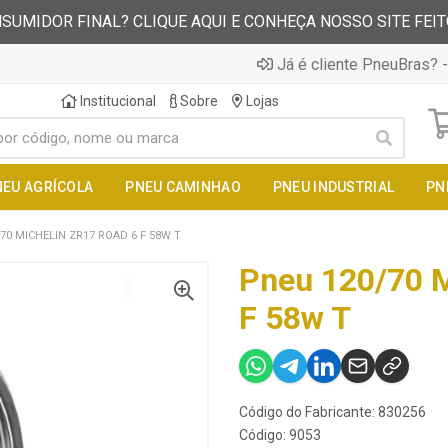
SUMIDOR FINAL? CLIQUE AQUI E CONHEÇA NOSSO SITE FEI
Já é cliente PneuBras? -
Institucional
Sobre
Lojas
NEU AGRÍCOLA
PNEU CAMINHAO
PNEU INDUSTRIAL
PN
70 MICHELIN ZR17 ROAD 6 F 58W T
Pneu 120/70 M
F 58w T
Código do Fabricante: 830256
Código: 9053