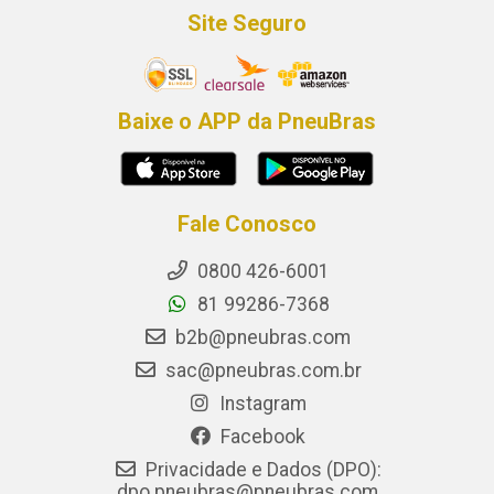
Site Seguro
Baixe o APP da PneuBras
Fale Conosco
0800 426-6001
81 99286-7368
b2b@pneubras.com
sac@pneubras.com.br
Instagram
Facebook
Privacidade e Dados (DPO):
dpo.pneubras@pneubras.com