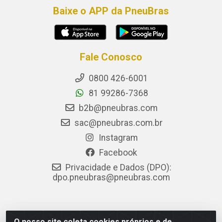
Baixe o APP da PneuBras
Fale Conosco
0800 426-6001
81 99286-7368
b2b@pneubras.com
sac@pneubras.com.br
Instagram
Facebook
Privacidade e Dados (DPO):
dpo.pneubras@pneubras.com
PneuBras - Rodovia BR-101, KM 82 - Prazeres,
O nosso site coleta cookies próprios e de