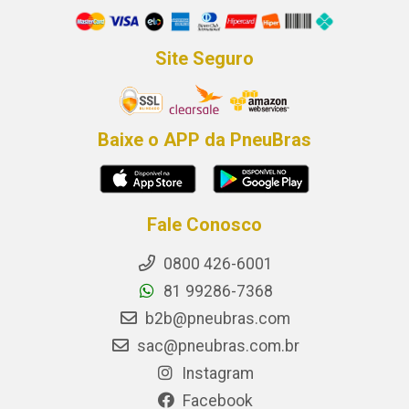
Site Seguro
Baixe o APP da PneuBras
Fale Conosco
0800 426-6001
81 99286-7368
b2b@pneubras.com
sac@pneubras.com.br
Instagram
Facebook