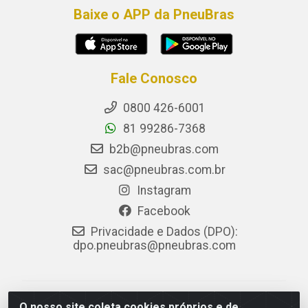
Baixe o APP da PneuBras
Fale Conosco
0800 426-6001
81 99286-7368
b2b@pneubras.com
sac@pneubras.com.br
Instagram
Facebook
Privacidade e Dados (DPO):
dpo.pneubras@pneubras.com
PneuBras - Rodovia BR-101, KM 82 - Prazeres,
O nosso site coleta cookies próprios e de