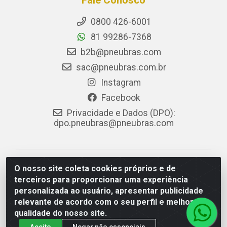
Fale Conosco
0800 426-6001
81 99286-7368
b2b@pneubras.com
sac@pneubras.com.br
Instagram
Facebook
Privacidade e Dados (DPO):
dpo.pneubras@pneubras.com
PneuBras - Rodovia BR-101, KM 82 - Prazeres,
O nosso site coleta cookies próprios e de
Jaboatão dos Guararapes/PE - CEP 54.335-000 - CNPJ
terceiros para proporcionar uma experiência
08.678.386/0001-05 - Pneubras Comércio de Pneus
personalizada ao usuário, apresentar publicidade
Ltda
relevante de acordo com o seu perfil e melhorar a
qualidade do nosso site.
Aceito
Negar não essenciais