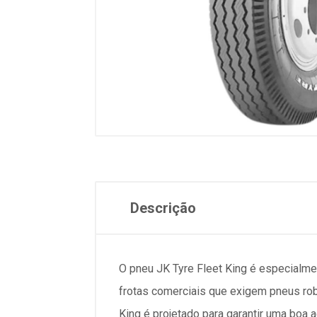
Descrição
O pneu JK Tyre Fleet King é especialmen
frotas comerciais que exigem pneus rob
King é projetado para garantir uma boa a