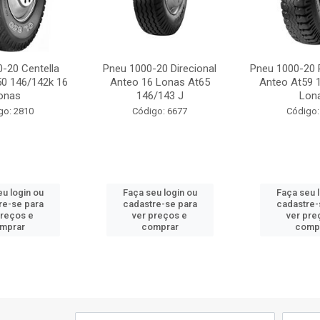
-20 Centella
Pneu 1000-20 Direcional
Pneu 1000-20 P
50 146/142k 16
Anteo 16 Lonas At65
Anteo At59 
onas
146/143 J
Lon
go: 2810
Código: 6677
Código:
u login ou
Faça seu login ou
Faça seu 
re-se para
cadastre-se para
cadastre-
preços e
ver preços e
ver pre
mprar
comprar
comp