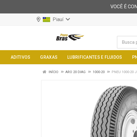
VOCÊ É CON
Piauí
ADITIVOS
GRAXAS
LUBRIFICANTES E FLUIDOS
P
INÍCIO
ARO 20 DIAG
1000-20
PNEU 1000-20 J