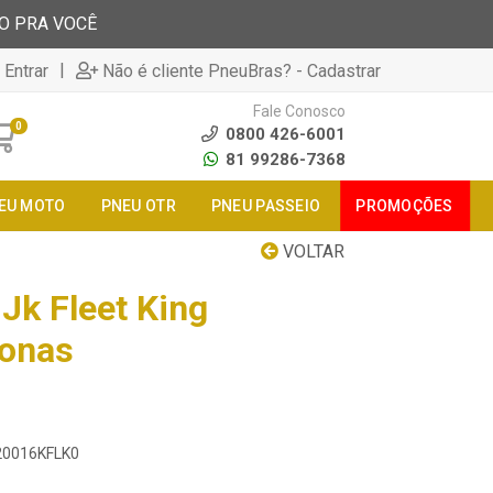
TO PRA VOCÊ
|
 Entrar
Não é cliente PneuBras? - Cadastrar
Fale Conosco
0
0800 426-6001
81 99286-7368
EU MOTO
PNEU OTR
PNEU PASSEIO
PROMOÇÕES
VOLTAR
Jk Fleet King
Lonas
020016KFLK0