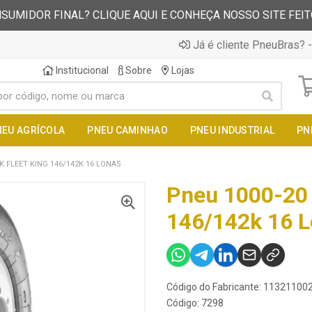
SUMIDOR FINAL? CLIQUE AQUI E CONHEÇA NOSSO SITE FEI
Já é cliente PneuBras? -
Institucional
Sobre
Lojas
NEU AGRÍCOLA
PNEU CAMINHAO
PNEU INDUSTRIAL
PN
K FLEET KING 146/142K 16 LONAS
Pneu 1000-20 
146/142k 16 
Código do Fabricante: 1132110
Código: 7298