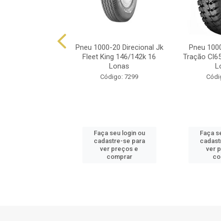
0-20 Trar Vikrant
Pneu 1000-20 Direcional Jk
Pneu 1000
 Lug 16 Lonas
Fleet King 146/142k 16
Tração Cl6
Lonas
L
ódigo: 7483
Código: 7299
Códi
 seu login ou
Faça seu login ou
Faça se
astre-se para
cadastre-se para
cadast
er preços e
ver preços e
ver 
comprar
comprar
co