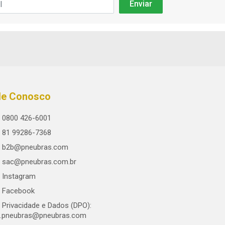
le Conosco
0800 426-6001
81 99286-7368
b2b@pneubras.com
sac@pneubras.com.br
Instagram
Facebook
Privacidade e Dados (DPO):
.pneubras@pneubras.com