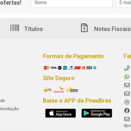
ofertas!
Títulos
Notas Fiscais
Formas de Pagamento
Fa
Site Seguro
Baixe o APP da PneuBras
ade
 Devolução
dpo