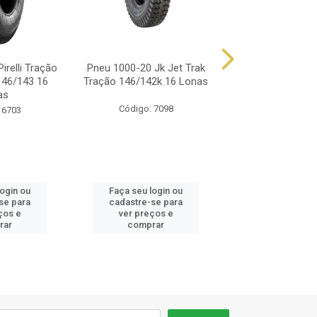
irelli Tração
Pneu 1000-20 Jk Jet Trak
Pneu 1000-20 Jk
146/143 16
Tração 146/142k 16 Lonas
146/142k 16 
as
Código: 7098
Código: 73
 6703
login ou
Faça seu login ou
Faça seu log
se para
cadastre-se para
cadastre-se 
ços e
ver preços e
ver preços
rar
comprar
comprar