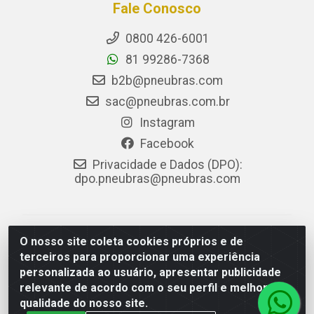
Fale Conosco
0800 426-6001
81 99286-7368
b2b@pneubras.com
sac@pneubras.com.br
Instagram
Facebook
Privacidade e Dados (DPO):
dpo.pneubras@pneubras.com
PneuBras - Rodovia BR-101, KM 82 - Prazeres,
O nosso site coleta cookies próprios e de
Jaboatão dos Guararapes/PE - CEP 54.335-000 - CNPJ
terceiros para proporcionar uma experiência
08.678.386/0001-05 - Pneubras Comércio de Pneus
personalizada ao usuário, apresentar publicidade
Ltda
relevante de acordo com o seu perfil e melhorar a
qualidade do nosso site.