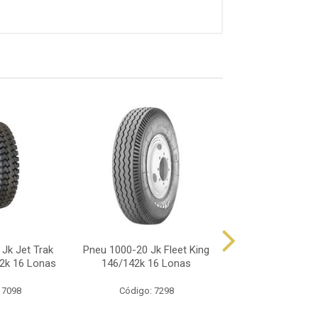
Jk Jet Trak
Pneu 1000-20 Jk Fleet King
Pneu 1000-20 Dir
2k 16 Lonas
146/142k 16 Lonas
Fleet King 146
Lonas
 7098
Código: 7298
Código: 72