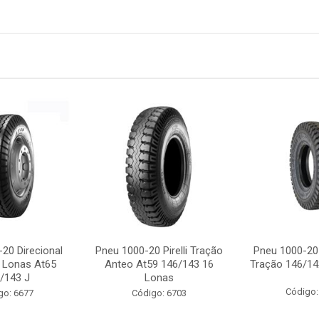
20 Direcional
Pneu 1000-20 Pirelli Tração
Pneu 1000-20 
 Lonas At65
Anteo At59 146/143 16
Tração 146/14
/143 J
Lonas
Código:
go: 6677
Código: 6703