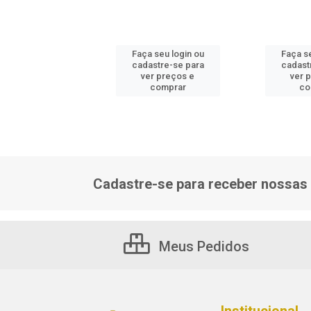
 seu login ou
Faça seu login ou
Faça se
astre-se para
cadastre-se para
cadast
er preços e
ver preços e
ver 
comprar
comprar
co
Cadastre-se para receber nossas 
Meus Pedidos