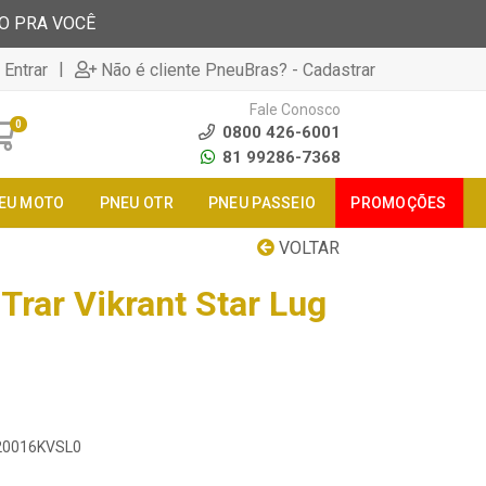
TO PRA VOCÊ
|
 Entrar
Não é cliente PneuBras? - Cadastrar
Fale Conosco
0
0800 426-6001
81 99286-7368
EU MOTO
PNEU OTR
PNEU PASSEIO
PROMOÇÕES
VOLTAR
Trar Vikrant Star Lug
020016KVSL0