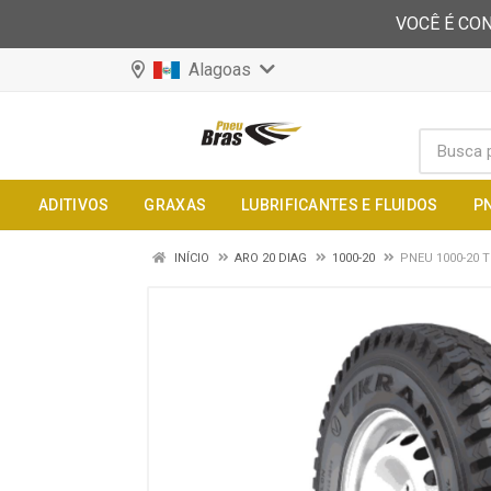
VOCÊ É CON
Alagoas
ADITIVOS
GRAXAS
LUBRIFICANTES E FLUIDOS
P
INÍCIO
ARO 20 DIAG
1000-20
PNEU 1000-20 