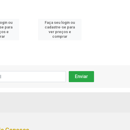
login ou
Faça seu login ou
Faça seu log
se para
cadastre-se para
cadastre-se 
ços e
ver preços e
ver preços
rar
comprar
comprar