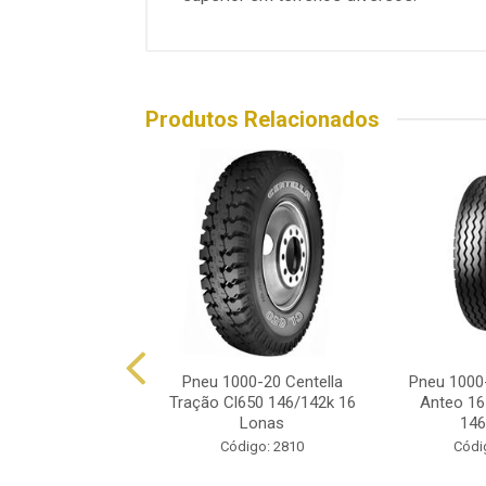
Produtos Relacionados
0-20 Jk Jet Trak
Pneu 1000-20 Centella
Pneu 1000-
142k 16 Lonas
Tração Cl650 146/142k 16
Anteo 16
Lonas
146
ódigo: 7300
Código: 2810
Códi