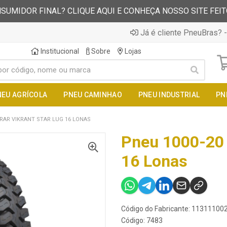
SUMIDOR FINAL? CLIQUE AQUI E CONHEÇA NOSSO SITE FEI
Já é cliente PneuBras? -
Institucional
Sobre
Lojas
NEU AGRÍCOLA
PNEU CAMINHAO
PNEU INDUSTRIAL
PN
TRAR VIKRANT STAR LUG 16 LONAS
Pneu 1000-20 
16 Lonas
Código do Fabricante: 1131110
Código: 7483