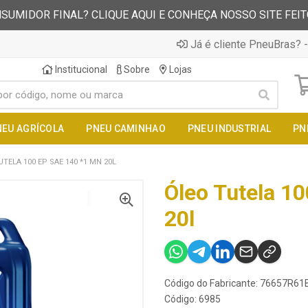
SUMIDOR FINAL? CLIQUE AQUI E CONHEÇA NOSSO SITE FEI
Já é cliente PneuBras? -
Institucional
Sobre
Lojas
NEU AGRÍCOLA
PNEU CAMINHAO
PNEU INDUSTRIAL
PN
TELA 100 EP SAE 140 *1 MN 20L
Óleo Tutela 1
20l
Código do Fabricante: 76657R61
Código: 6985