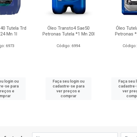
40 Tutela Trd
Óleo Transto4 Sae50
Óleo Tutel
*24 Mn 1l
Petronas Tutela *1 Mn 20l
Petronas *
go: 6973
Código: 6994
Código:
u login ou
Faça seu login ou
Faça seu 
re-se para
cadastre-se para
cadastre-
preços e
ver preços e
ver pre
mprar
comprar
comp