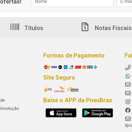
ofertas!
Títulos
Notas Fiscais
Formas de Pagamento
Fa
Site Seguro
Baixe o APP da PneuBras
ade
 Devolução
dpo