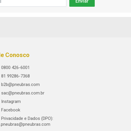
le Conosco
0800 426-6001
81 99286-7368
b2b@pneubras.com
sac@pneubras.com.br
Instagram
Facebook
Privacidade e Dados (DPO):
.pneubras@pneubras.com