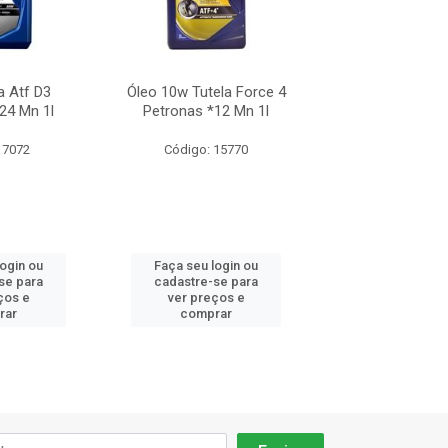
a Atf D3
Óleo 10w Tutela Force 4
Óleo 85w140 Tu
24 Mn 1l
Petronas *12 Mn 1l
Mult *24 M
 7072
Código: 15770
Código: 69
login ou
Faça seu login ou
Faça seu log
se para
cadastre-se para
cadastre-se 
ços e
ver preços e
ver preços
rar
comprar
comprar