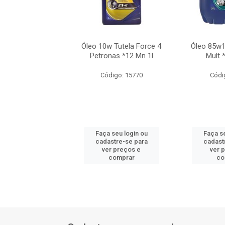
Tutela Atf D3
Óleo 10w Tutela Force 4
Óleo 85w1
nas *24 Mn 1l
Petronas *12 Mn 1l
Mult 
ódigo: 7072
Código: 15770
Códi
 seu login ou
Faça seu login ou
Faça se
astre-se para
cadastre-se para
cadast
er preços e
ver preços e
ver 
comprar
comprar
co