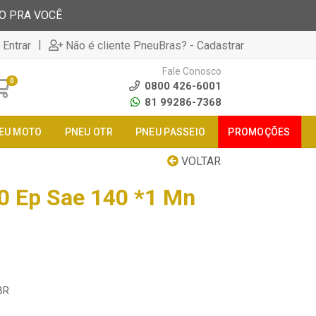
TO PRA VOCÊ
|
 Entrar
Não é cliente PneuBras? - Cadastrar
Fale Conosco
0
0800 426-6001
81 99286-7368
EU MOTO
PNEU OTR
PNEU PASSEIO
PROMOÇÕES
VOLTAR
00 Ep Sae 140 *1 Mn
BR