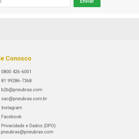
le Conosco
0800 426-6001
81 99286-7368
b2b@pneubras.com
sac@pneubras.com.br
Instagram
Facebook
Privacidade e Dados (DPO):
.pneubras@pneubras.com