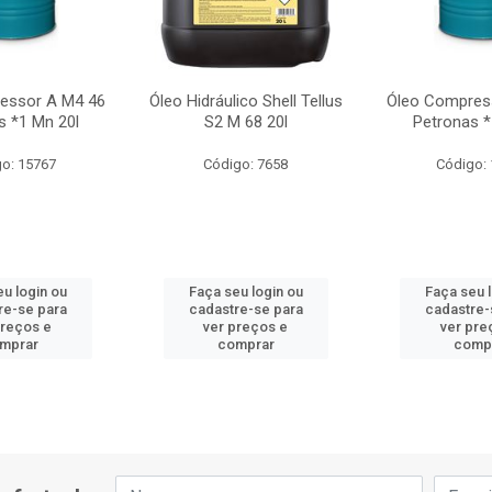
essor A M4 46
Óleo Hidráulico Shell Tellus
Óleo Compres
s *1 Mn 20l
S2 M 68 20l
Petronas *
o: 15767
Código: 7658
Código:
u login ou
Faça seu login ou
Faça seu 
re-se para
cadastre-se para
cadastre-
preços e
ver preços e
ver pre
mprar
comprar
comp