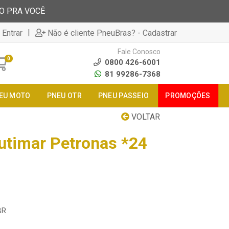
TO PRA VOCÊ
|
 Entrar
Não é cliente PneuBras? - Cadastrar
Fale Conosco
0
0800 426-6001
81 99286-7368
EU MOTO
PNEU OTR
PNEU PASSEIO
PROMOÇÕES
VOLTAR
utimar Petronas *24
BR