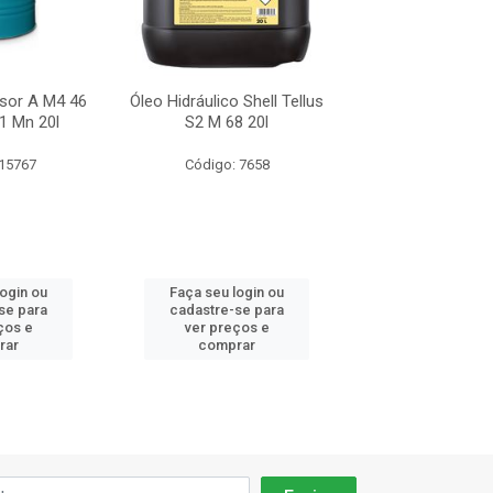
sor A M4 46
Óleo Hidráulico Shell Tellus
Óleo Compresso
1 Mn 20l
S2 M 68 20l
Petronas *1 
 15767
Código: 7658
Código: 15
login ou
Faça seu login ou
Faça seu log
se para
cadastre-se para
cadastre-se 
ços e
ver preços e
ver preços
rar
comprar
comprar