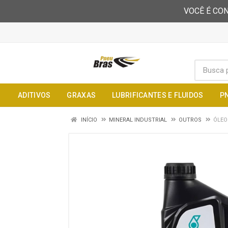
VOCÊ É CON
ADITIVOS
GRAXAS
LUBRIFICANTES E FLUIDOS
P
INÍCIO
MINERAL INDUSTRIAL
OUTROS
ÓLEO