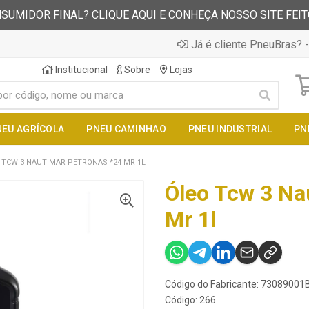
SUMIDOR FINAL? CLIQUE AQUI E CONHEÇA NOSSO SITE FEI
Já é cliente PneuBras? -
Institucional
Sobre
Lojas
NEU AGRÍCOLA
PNEU CAMINHAO
PNEU INDUSTRIAL
PN
 TCW 3 NAUTIMAR PETRONAS *24 MR 1L
Óleo Tcw 3 Na
Mr 1l
Código do Fabricante: 73089001
Código: 266