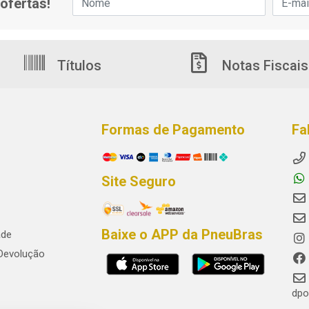
ofertas!
Títulos
Notas Fiscais
Formas de Pagamento
Fa
Site Seguro
Baixe o APP da PneuBras
ade
 Devolução
dpo