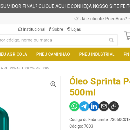
SUMIDOR FINAL? CLIQUE AQUI E CONHEÇA NOSSO SITE FEI
Já é cliente PneuBras? -
Institucional
Sobre
Lojas
NEU AGRÍCOLA
PNEU CAMINHAO
PNEU INDUSTRIAL
PN
TA PETRONAS T300 *24 MN 500ML
Óleo Sprinta 
500ml
Código do Fabricante: 73050C01
Código: 7003