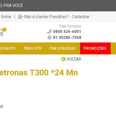
TO PRA VOCÊ
|
 Entrar
Não é cliente PneuBras? - Cadastrar
Fale Conosco
0
0800 426-6001
81 99286-7368
EU MOTO
PNEU OTR
PNEU PASSEIO
PROMOÇÕES
VOLTAR
Petronas T300 *24 Mn
BR