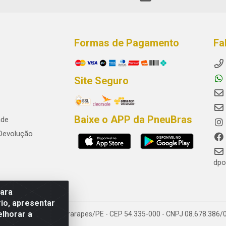
Formas de Pagamento
Fa
Site Seguro
Baixe o APP da PneuBras
ade
 Devolução
dpo
para
io, apresentar
elhorar a
res, Jaboatão dos Guararapes/PE - CEP 54.335-000 - CNPJ 08.678.386/