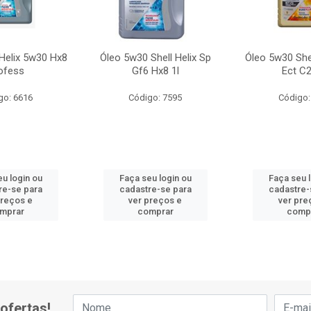
Helix 5w30 Hx8
Óleo 5w30 Shell Helix Sp
Óleo 5w30 Shel
ofess
Gf6 Hx8 1l
Ect C2
go: 6616
Código: 7595
Código:
u login ou
Faça seu login ou
Faça seu 
re-se para
cadastre-se para
cadastre-
preços e
ver preços e
ver pre
mprar
comprar
comp
ofertas!