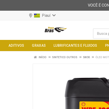
VOCÊ É CON
Piauí
ADITIVOS
GRAXAS
LUBRIFICANTES E FLUIDOS
P
INÍCIO
SINTETICO OUTROS
5W30
ÓLEO MOT