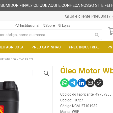
SUMIDOR FINAL? CLIQUE AQUI E CONHEÇA NOSSO SITE FEI
Já é cliente PneuBras? -
Institucional
Sobre
Lojas
NEU AGRÍCOLA
PNEU CAMINHAO
PNEU INDUSTRIAL
PN
OR WBF 100 NOVO FR 20L
Óleo Motor Wb
Código do Fabricante: 49757855
Código: 10727
Código NCM: 27101932
Marca:
WBF