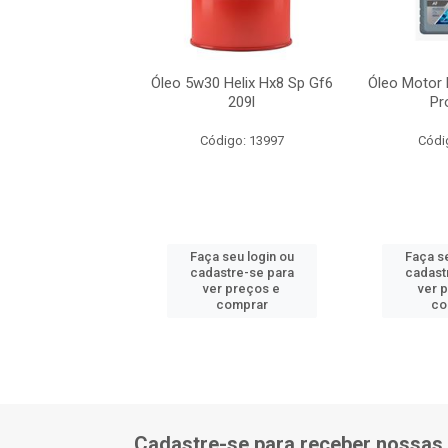
 Helix Hx8 Sp Gf6
Óleo 5w30 Helix Hx8 Sp Gf6
Óleo Motor 
209l
209l
Pr
ódigo: 7889
Código: 13997
Códi
 seu login ou
Faça seu login ou
Faça se
astre-se para
cadastre-se para
cadast
er preços e
ver preços e
ver 
comprar
comprar
co
Cadastre-se para receber nossas 