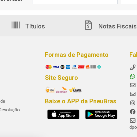
Títulos
Notas Fiscais
Formas de Pagamento
Fa
Site Seguro
Baixe o APP da PneuBras
ade
 Devolução
dpo