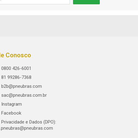
le Conosco
0800 426-6001
81 99286-7368
b2b@pneubras.com
sac@pneubras.com.br
Instagram
Facebook
Privacidade e Dados (DPO):
.pneubras@pneubras.com