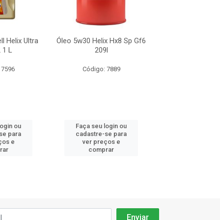
l Helix Ultra
Óleo 5w30 Helix Hx8 Sp Gf6
Óleo 5w30 Helix 
 1 L
209l
209l
 7596
Código: 7889
Código: 13
login ou
Faça seu login ou
Faça seu log
se para
cadastre-se para
cadastre-se 
ços e
ver preços e
ver preços
rar
comprar
comprar