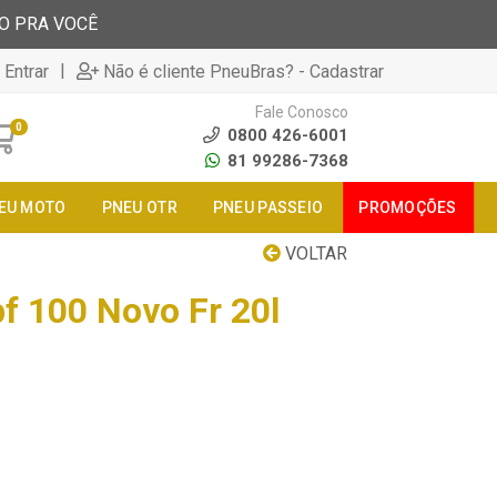
TO PRA VOCÊ
|
 Entrar
Não é cliente PneuBras? - Cadastrar
Fale Conosco
0
0800 426-6001
81 99286-7368
EU MOTO
PNEU OTR
PNEU PASSEIO
PROMOÇÕES
VOLTAR
f 100 Novo Fr 20l