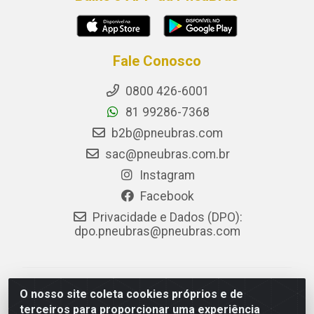
Fale Conosco
0800 426-6001
81 99286-7368
b2b@pneubras.com
sac@pneubras.com.br
Instagram
Facebook
Privacidade e Dados (DPO):
dpo.pneubras@pneubras.com
PneuBras - Rodovia BR-101, KM 82 - Prazeres,
O nosso site coleta cookies próprios e de
Jaboatão dos Guararapes/PE - CEP 54.335-000 - CNPJ
terceiros para proporcionar uma experiência