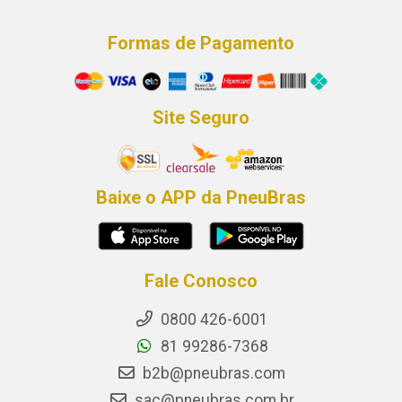
Formas de Pagamento
Site Seguro
Baixe o APP da PneuBras
Fale Conosco
0800 426-6001
81 99286-7368
b2b@pneubras.com
sac@pneubras.com.br