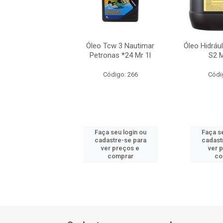
áulico Shell Tellus
Óleo Tcw 3 Nautimar
Óleo Hidrául
2 M 68 20l
Petronas *24 Mr 1l
S2 M
ódigo: 7658
Código: 266
Códi
 seu login ou
Faça seu login ou
Faça se
astre-se para
cadastre-se para
cadast
er preços e
ver preços e
ver 
comprar
comprar
co