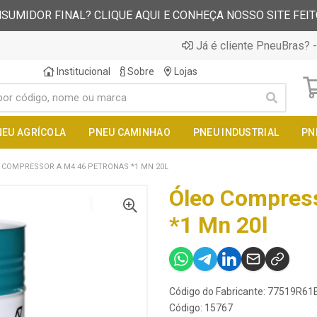
SUMIDOR FINAL? CLIQUE AQUI E CONHEÇA NOSSO SITE FEI
Já é cliente PneuBras? -
Institucional
Sobre
Lojas
NEU AGRÍCOLA
PNEU CAMINHAO
PNEU INDUSTRIAL
PN
 COMPRESSOR A M4 46 PETRONAS *1 MN 20L
Óleo Compres
*1 Mn 20l
Código do Fabricante: 77519R61
Código: 15767