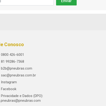
le Conosco
0800 426-6001
81 99286-7368
b2b@pneubras.com
sac@pneubras.com.br
Instagram
Facebook
Privacidade e Dados (DPO):
.pneubras@pneubras.com