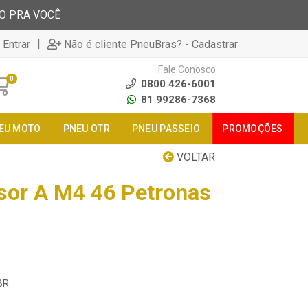
TO PRA VOCÊ
|
 Entrar
Não é cliente PneuBras? - Cadastrar
Fale Conosco
0
0800 426-6001
81 99286-7368
EU MOTO
PNEU OTR
PNEU PASSEIO
PROMOÇÕES
VOLTAR
sor A M4 46 Petronas
BR