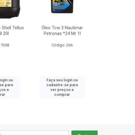
 Shell Tellus
Óleo Tcw 3 Nautimar
Óleo Hidráulico Sh
8 20l
Petronas *24 Mr 1l
S2 M 68 2
 7658
Código: 266
Código: 76
login ou
Faça seu login ou
Faça seu log
se para
cadastre-se para
cadastre-se 
ços e
ver preços e
ver preços
rar
comprar
comprar