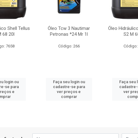
ico Shell Tellus
Óleo Tcw 3 Nautimar
Óleo Hidráulico
 68 20l
Petronas *24 Mr 1l
S2 M 6
go: 7658
Código: 266
Código:
u login ou
Faça seu login ou
Faça seu 
re-se para
cadastre-se para
cadastre-
preços e
ver preços e
ver pre
mprar
comprar
comp