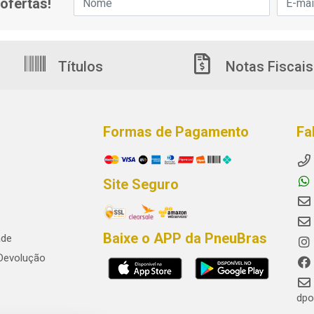
ofertas!
Títulos
Notas Fiscais
Formas de Pagamento
Fa
Site Seguro
Baixe o APP da PneuBras
ade
 Devolução
dpo