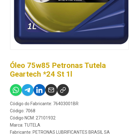
Óleo 75w85 Petronas Tutela
Geartech *24 St 1l
Código do Fabricante: 76403001BR
Código: 7068
Código NCM: 27101932
Marca:
TUTELA
Fabricante:
PETRONAS LUBRIFICANTES BRASIL SA