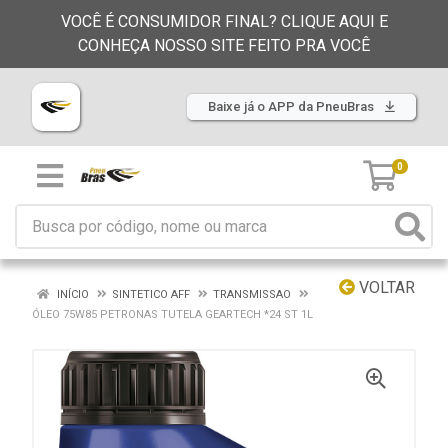
VOCÊ É CONSUMIDOR FINAL? CLIQUE AQUI E
CONHEÇA NOSSO SITE FEITO PRA VOCÊ
Baixe já o APP da PneuBras
0
VOLTAR
INÍCIO
SINTETICO AFF
TRANSMISSAO
ÓLEO 75W85 PETRONAS TUTELA GEARTECH *24 ST 1L