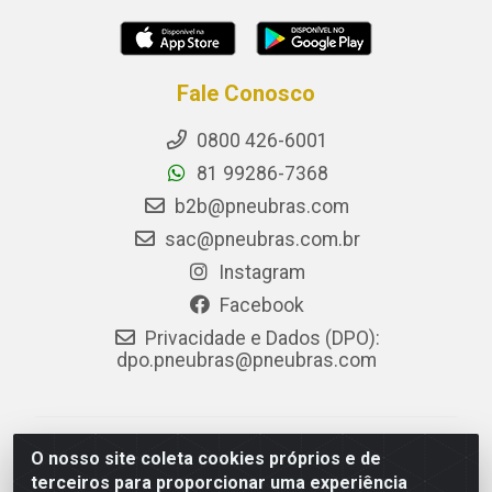
Fale Conosco
0800 426-6001
81 99286-7368
b2b@pneubras.com
sac@pneubras.com.br
Instagram
Facebook
Privacidade e Dados (DPO):
dpo.pneubras@pneubras.com
PneuBras - Rodovia BR-101, KM 82 - Prazeres,
O nosso site coleta cookies próprios e de
Jaboatão dos Guararapes/PE - CEP 54.335-000 - CNPJ
terceiros para proporcionar uma experiência