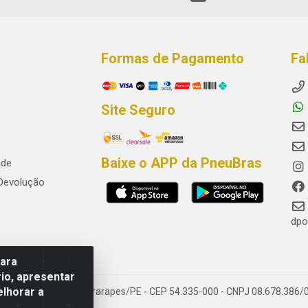
Formas de Pagamento
Fa
Site Seguro
Baixe o APP da PneuBras
ade
 Devolução
dpo
para
io, apresentar
elhorar a
res, Jaboatão dos Guararapes/PE - CEP 54.335-000 - CNPJ 08.678.386/