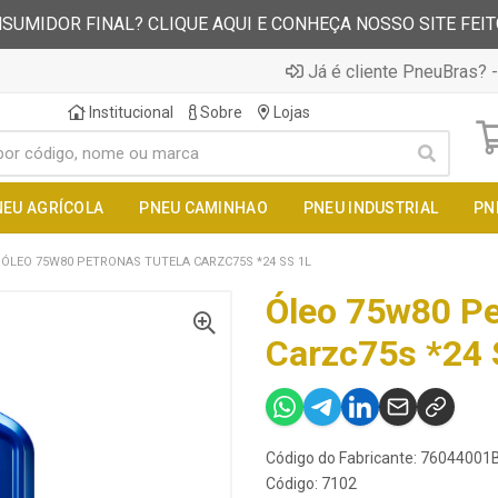
SUMIDOR FINAL? CLIQUE AQUI E CONHEÇA NOSSO SITE FEI
Já é cliente PneuBras? -
Institucional
Sobre
Lojas
NEU AGRÍCOLA
PNEU CAMINHAO
PNEU INDUSTRIAL
PN
ÓLEO 75W80 PETRONAS TUTELA CARZC75S *24 SS 1L
Óleo 75w80 Pe
Carzc75s *24 
Código do Fabricante: 76044001
Código: 7102