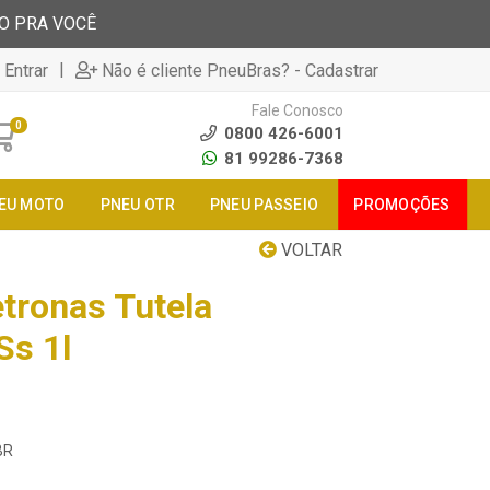
TO PRA VOCÊ
|
 Entrar
Não é cliente PneuBras? - Cadastrar
Fale Conosco
0
0800 426-6001
81 99286-7368
EU MOTO
PNEU OTR
PNEU PASSEIO
PROMOÇÕES
VOLTAR
tronas Tutela
Ss 1l
BR