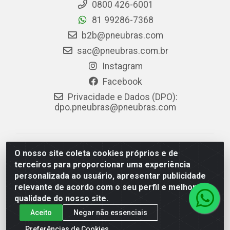
0800 426-6001
81 99286-7368
b2b@pneubras.com
sac@pneubras.com.br
Instagram
Facebook
Privacidade e Dados (DPO):
dpo.pneubras@pneubras.com
PneuBras - Rodovia BR-101, KM 82 - Prazeres,
O nosso site coleta cookies próprios e de
Jaboatão dos Guararapes/PE - CEP 54.335-000 - CNPJ
terceiros para proporcionar uma experiência
08.678.386/0001-05 - Pneubras Comércio de Pneus
personalizada ao usuário, apresentar publicidade
Ltda
relevante de acordo com o seu perfil e melhorar a
qualidade do nosso site.
Aceito
Negar não essenciais
Preferências de Cookies