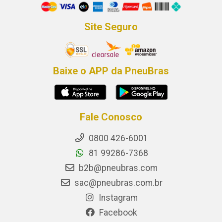
Site Seguro
Baixe o APP da PneuBras
Fale Conosco
0800 426-6001
81 99286-7368
b2b@pneubras.com
sac@pneubras.com.br
Instagram
Facebook