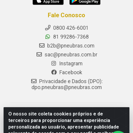
Fale Conosco
0800 426-6001
81 99286-7368
b2b@pneubras.com
sac@pneubras.com.br
Instagram
Facebook
Privacidade e Dados (DPO):
dpo.pneubras@pneubras.com
PneuBras - Rodovia BR-101, KM 82 - Prazeres,
O nosso site coleta cookies próprios e de
Jaboatão dos Guararapes/PE - CEP 54.335-000 - CNPJ
terceiros para proporcionar uma experiência
08.678.386/0001-05 - Pneubras Comércio de Pneus
personalizada ao usuário, apresentar publicidade
Ltda